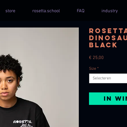
store
rosetta.school
FAQ
industry
rosetta
dinosau
black
Prijs
€ 25,00
Size
*
Selecteren
In w