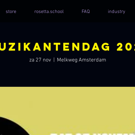
store
rosetta.school
FAQ
industry
uzikantendag 20
za 27 nov
  |  
Melkweg Amsterdam