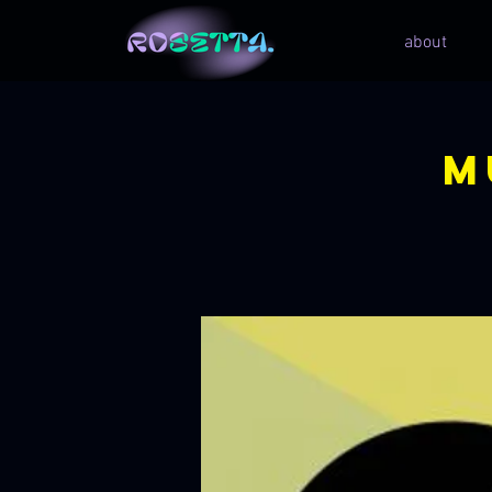
about
M